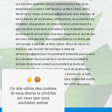
Les données collectées seront communiquées aux seuls
destinataires suivants: DRP Services Le Patis Callier, 49112
Verrières-en-Anjou services.drp@gmail.com. Vous disposez de
droits d’accès, de rectification, d’effacement, de portabilité, de
limitation, d’opposition, de retrait de votre consentement à
tout moment et du droit d’introduire une réclamation auprès
d’une autorité de contrôle, ainsi que d’organiser le sort de vos
données post-mortem. Vous pouvez exercer ces droits par
voie postale à l'adresse Le Patis Callier, 49112 Verrières-en-
Anjou ou par courrier électronique à l'adresse
services.drp@gmail.com. Un justificatif d'identité pourra vous
être demandé. Nous conservons vos données pendant la
période de prise de contact puis pendant la durée de
prescription légale aux fins probatoires et de gestion des
contentieux. Vous avez le droit de vous inscrire sur la liste
d'opposition au démarchage téléphonique, disponible à cette
adresse:
Bloctel.gouv.fr
. Consultez le site cnil.fr pour plus
Ce site utilise des cookies
d’informations sur vos droits.
et vous donne le contrôle
sur ceux que vous
souhaitez activer