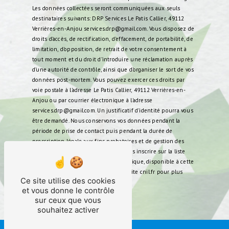
Les données collectées seront communiquées aux seuls
destinataires suivants: DRP Services Le Patis Callier, 49112
Verrières-en-Anjou services.drp@gmail.com. Vous disposez de
droits d’accès, de rectification, d’effacement, de portabilité, de
limitation, d’opposition, de retrait de votre consentement à
tout moment et du droit d’introduire une réclamation auprès
d’une autorité de contrôle, ainsi que d’organiser le sort de vos
données post-mortem. Vous pouvez exercer ces droits par
voie postale à l'adresse Le Patis Callier, 49112 Verrières-en-
Anjou ou par courrier électronique à l'adresse
services.drp@gmail.com. Un justificatif d'identité pourra vous
être demandé. Nous conservons vos données pendant la
période de prise de contact puis pendant la durée de
prescription légale aux fins probatoires et de gestion des
contentieux. Vous avez le droit de vous inscrire sur la liste
d'opposition au démarchage téléphonique, disponible à cette
adresse:
Bloctel.gouv.fr
. Consultez le site cnil.fr pour plus
Ce site utilise des cookies
d’informations sur vos droits.
et vous donne le contrôle
sur ceux que vous
souhaitez activer