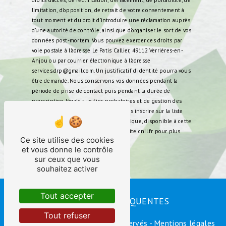
droits d’accès, de rectification, d’effacement, de portabilité, de
limitation, d’opposition, de retrait de votre consentement à
tout moment et du droit d’introduire une réclamation auprès
d’une autorité de contrôle, ainsi que d’organiser le sort de vos
données post-mortem. Vous pouvez exercer ces droits par
voie postale à l'adresse Le Patis Callier, 49112 Verrières-en-
Anjou ou par courrier électronique à l'adresse
services.drp@gmail.com. Un justificatif d'identité pourra vous
être demandé. Nous conservons vos données pendant la
période de prise de contact puis pendant la durée de
prescription légale aux fins probatoires et de gestion des
contentieux. Vous avez le droit de vous inscrire sur la liste
d'opposition au démarchage téléphonique, disponible à cette
adresse:
Bloctel.gouv.fr
. Consultez le site cnil.fr pour plus
Ce site utilise des cookies
d’informations sur vos droits.
et vous donne le contrôle
sur ceux que vous
souhaitez activer
Tout accepter
RECHERCHES FRÉQUENTES
Tout refuser
©
Vistalid
- 2026 - Tous droits réservés -
Mentions légales