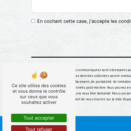
En cochant cette case, j'accepte les condi
** Les données personnelles communiquées sont nécessaires aux f
répondre à votre message. Les données collectées seront communi
d’accès, de rectification, d’effacement, de portabilité, de limit
Ce site utilise des cookies
d’organiser le sort de vos données post-mortem. Vous pouvez exerc
et vous donne le contrôle
Un justificatif d'identité pourra vous être demandé. Nous conse
sur ceux que vous
contentieux. Vous avez le droit de vous inscrire sur la liste d'
souhaitez activer
Tout accepter
Tout refuser