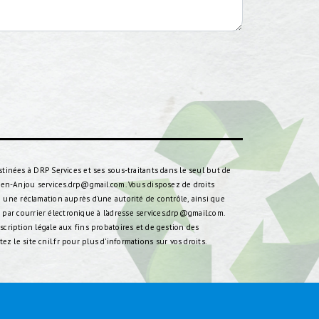
tinées à DRP Services et ses sous-traitants dans le seul but de
s-en-Anjou services.drp@gmail.com. Vous disposez de droits
re une réclamation auprès d’une autorité de contrôle, ainsi que
 par courrier électronique à l'adresse services.drp@gmail.com.
cription légale aux fins probatoires et de gestion des
tez le site cnil.fr pour plus d’informations sur vos droits.