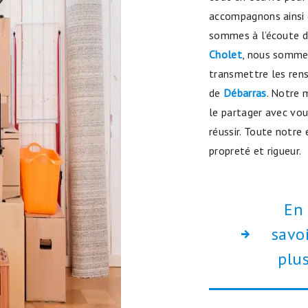
accompagnons ainsi 
sommes à l’écoute de
Cholet
, nous sommes
transmettre les ren
de
Débarras
. Notre 
le partager avec vou
réussir. Toute notre 
propreté et rigueur.
En
savo
plu