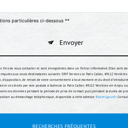
tions particulières ci-dessous **
Envoyer
ins de vous contacter et sont enregistrées dans un fichier informatisé. Elles sont des
quées aux seuls destinataires suivants: DRP Services Le Patis Callier, 49112 Verrière
ation, d’opposition, de retrait de votre consentement à tout moment et du droit d’introdui
er ces droits par voie postale à l'adresse Le Patis Callier, 49112 Verrières-en-Anjou ou
rvons vos données pendant la période de prise de contact puis pendant la durée de pres
opposition au démarchage téléphonique, disponible à cette adresse:
Bloctel.gouv.fr
. Consul
RECHERCHES FRÉQUENTES