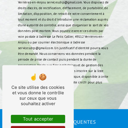
Verrières-en-Anjou services.drp@gmail.com. Vous disposez de
droits d’accès, de rectification, d’effacement, de portabilité, de
limitation, d’opposition, de retrait de votre consentement à
tout moment et du droit d’introduire une réclamation auprès
d’une autorité de contrôle, ainsi que d’organiser le sort de vos
données post-mortem. Vous pouvez exercer ces droits par
voie postale à l'adresse Le Patis Callier, 49112 Verrières-en-
Anjou ou par courrier électronique à l'adresse
services.drp@gmail.com. Un justificatif d'identité pourra vous
être demandé. Nous conservons vos données pendant la
période de prise de contact puis pendant la durée de
prescription légale aux fins probatoires et de gestion des
contentieux. Vous avez le droit de vous inscrire sur la liste
d'opposition au démarchage téléphonique, disponible à cette
adresse:
Bloctel.gouv.fr
. Consultez le site cnil.fr pour plus
Ce site utilise des cookies
d’informations sur vos droits.
et vous donne le contrôle
sur ceux que vous
souhaitez activer
Tout accepter
RECHERCHES FRÉQUENTES