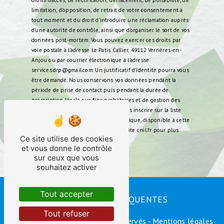
droits d’accès, de rectification, d’effacement, de portabilité, de
limitation, d’opposition, de retrait de votre consentement à
tout moment et du droit d’introduire une réclamation auprès
d’une autorité de contrôle, ainsi que d’organiser le sort de vos
données post-mortem. Vous pouvez exercer ces droits par
voie postale à l'adresse Le Patis Callier, 49112 Verrières-en-
Anjou ou par courrier électronique à l'adresse
services.drp@gmail.com. Un justificatif d'identité pourra vous
être demandé. Nous conservons vos données pendant la
période de prise de contact puis pendant la durée de
prescription légale aux fins probatoires et de gestion des
contentieux. Vous avez le droit de vous inscrire sur la liste
d'opposition au démarchage téléphonique, disponible à cette
adresse:
Bloctel.gouv.fr
. Consultez le site cnil.fr pour plus
Ce site utilise des cookies
d’informations sur vos droits.
et vous donne le contrôle
sur ceux que vous
souhaitez activer
Tout accepter
RECHERCHES FRÉQUENTES
Tout refuser
©
Vistalid
- 2026 - Tous droits réservés -
Mentions légales